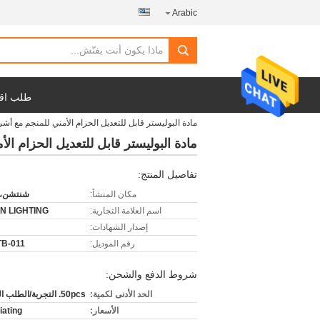
Arabic
طلب اق
مادة البوليستر قابل للتعديل الحزام الأمني للمنجم مع أش
مادة البوليستر قابل للتعديل الحزام ا
تفاصيل المنتج:
مكان المنشأ:
شنتشن، 
اسم العلامة التجارية:
N LIGHTING
إصدار الشهادات:
رقم الموديل:
TB-011
شروط الدفع والشحن:
الحد الأدنى لكمية:
50pcs. التجربة/الطلب المقبول
الأسعار:
iating