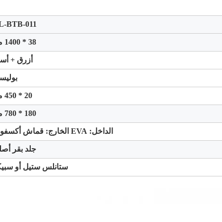
L-BTB-011
38 * 1400 مم
أزرق + أس
بوليس
20 * 450 مم
180 * 780 مم
الداخل: EVA الخارج: قماش أكسفورد
جلد بقر أص
ستانلس ستيل أو سبيك