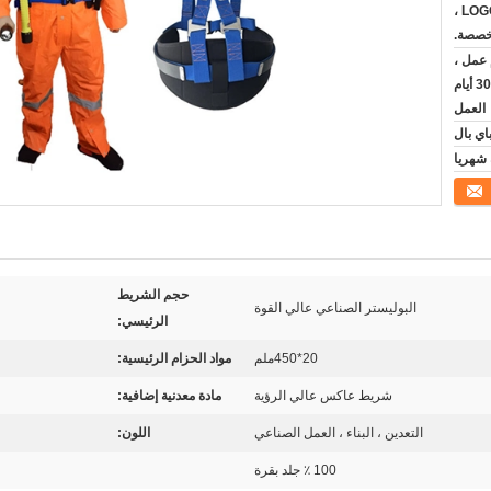
عبوة مربع قياسية غير LOGO ،
خصصة.
في 3-7 أيام عمل ،
والطلب السائبة 15-30 أيام
العمل
حجم الشريط
البوليستر الصناعي عالي القوة
الرئيسي:
20*450ملم
مواد الحزام الرئيسية:
شريط عاكس عالي الرؤية
مادة معدنية إضافية:
التعدين ، البناء ، العمل الصناعي
اللون:
100 ٪ جلد بقرة