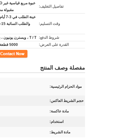
تفاصيل التغليف:
مقبولة م
عينة الطلب 
وقت التسليم:
شروط الدفع:
T / T ، ويسترن يونيون ، باي بال
القدرة على العرض:
5000 قطعة شهريا
اتصل
مفصلة وصف المنتج
مواد الحزام الرئيسية:
حجم الشريط العاكس:
مادة عاكسة:
استخدام:
مادة الشريط: