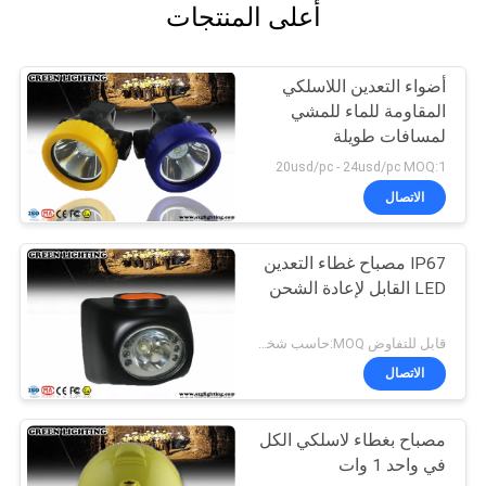
أعلى المنتجات
أضواء التعدين اللاسلكي
المقاومة للماء للمشي
لمسافات طويلة
20usd/pc - 24usd/pc MOQ:1
الاتصال
IP67 مصباح غطاء التعدين
LED القابل لإعادة الشحن
قابل للتفاوض MOQ:حاسب شخصي 1
الاتصال
مصباح بغطاء لاسلكي الكل
في واحد 1 وات