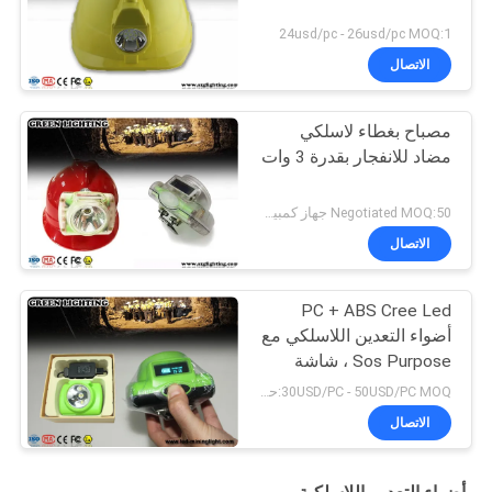
24usd/pc - 26usd/pc MOQ:1
الاتصال
مصباح بغطاء لاسلكي
مضاد للانفجار بقدرة 3 وات
Negotiated MOQ:50 جهاز كمبيوتر شخصى
الاتصال
PC + ABS Cree Led
أضواء التعدين اللاسلكي مع
Sos Purpose ، شاشة
OLED
30USD/PC - 50USD/PC MOQ:حاسب شخصي 1
الاتصال