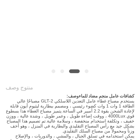
POLICY
منتوج وصف
كشافات عامل منجم مضاد للماء
وصف:
يستخدم مصباح غطاء عامل التعدين اللاسلكي GLT-2 مصباحًا عالي
الطاقة 1 وات 1 وات كضوء رئيسي ، ومصمم ببطارية ليثيوم أيون قابلة
لإعادة الشحن بقوة 2.2 أمبير في الساعة.يتميز مصباح الغطاء هذا بسطوع
قوي 4000Lux ، ووقت إضاءة طويل ، وعمر طويل ، وشدة عالية ، ووزن
خفيف ، وتكلفة استخدام منخفضة ، وسلامة عالية.تم تصميم هذا المصباح
بشكل جيد مع رأس المصباح التقليدي والبطارية في المنزل ، وهو أخف
وزناً ومحمولاً من مصباح السلك التقليدي.
يمكن استخدامه في تسلق الجبال ، والمشي ، والدوريات ، والإصلاح