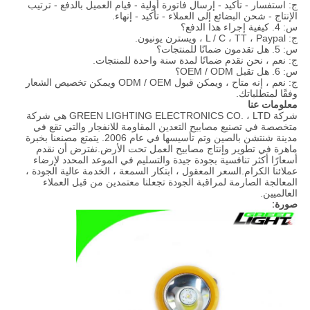
ج: استفسار - تأكيد - إرسال فاتورة أولية - قيام العميل بالدفع - ترتيب
الإنتاج - شحن البضائع إلى العملاء - تأكيد - إنهاء.
س: 4. كيفية إجراء هذا الدفع؟
ج: L / C ، TT ، Paypal ، ويسترن يونيون.
س: 5. هل تقدمون ضمانًا للمنتجات؟
ج: نعم ، نحن نقدم ضمانًا لمدة سنة واحدة للمنتجات.
س: 6. هل تقبل OEM / ODM؟
ج: نعم ، إنه متاح ، ويمكن قبول ODM / OEM ويمكن تخصيص الشعار
وفقًا لمتطلباتك.
معلومات عنا
شركة GREEN LIGHTING ELECTRONICS CO. ، LTD هي شركة
متخصصة في تصنيع مصابيح التعدين المقاومة للانفجار والتي تقع في
مدينة شنتشن بالصين وتم تأسيسها في عام 2006. يتمتع مصنعنا بخبرة
ماهرة في تطوير وإنتاج مصابيح العمل تحت الأرض.نفترض أن نقدم
أسعارًا أكثر تنافسية بجودة جيدة والتسليم في الموعد المحدد لإرضاء
عملائنا الكرام.السعر المعقول ، ابتكار السمعة ، الخدمة عالية الجودة ،
المعالجة الصارمة لمراقبة الجودة تجعلنا معتمدين من قبل العملاء
العالميين.
صورة: