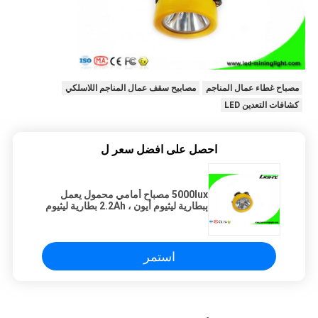
مصباح غطاء عمال المناجم
مصابيح سقف عمال المناجم اللاسلكي
كشافات التعدين LED
احصل على افضل سعر ل
5000lux مصباح أمامي محمول يعمل
ببطارية ليثيوم أيون ، 2.2Ah بطارية ليثيوم
أيون قابلة لإعادة الشحن ، PP Meterial
استمر