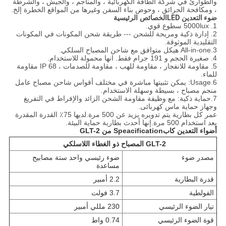
والطوارئ في شركة الطاقة الكهربائية ، والمناجم ، والجيش ، والشرطة
، ومكافحة الحرائق ، وحوض بناء السفن وغيرها من المواقع الخطرة إلخ.
ضوء التعدين LED
الخصائص الرئيسية
1. 5000lux سطوع قوي.
2. إدارة ذكية ومريحة للشحن --- طريقة شحن المكونات في المكونات
التقليدية الموثوقة.
3.All-in-one هيكل متوافق مع شاحن المصباح السلكي.
4. صغيرة الحجم و 191 جرام فقط. انها محمولة للاستخدام.
5. مقاومة للانفجار ، مقاومة للهب ، مقاومة للصدمات ، IP 68 مقاومة
للماء.
6.Usage: يمكن تثبيتها مباشرة في مختلف أقواس شاحن مصباح عامل
منجم مصباح ، بسيطة وسهلة الاستخدام.
7.حماية ذكية: مع وظيفة مقاومة الشحن الزائد والإفراط في التفريغ
وجهاز حماية ماس كهربائى.
عمر كل بطارية يتم تدويره يزيد عن 500 مرة.لديها 75٪ القدرة المقدرة
بعد استخدام 500 مرة.إنها أحدث بطارية حماية البيئة.
أضواء التعدين كاب
Speacification من GLT-2
GLT-2 المصباح ذو الغطاء اللاسلكي
مصدر ضوء
ضوء رئيسي واحد ستة مصابيح
مساعدة
قدرة البطارية
2.2 أمبير
الفولطية
3.7 فولت
تيار الضوء الرئيسي
230 مللي أمبير
قوة الضوء الرئيسي
0.74 واط