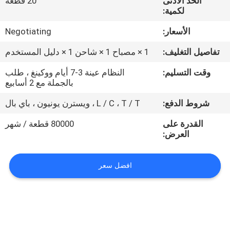
الحد الأدنى
20 قطعة
لكمية:
مراقبة
الأسعار:
Negotiating
الجودة
تفاصيل التغليف:
1 × مصباح 1 × شاحن 1 × دليل المستخدم
اتصل
وقت التسليم:
النظام عينة 3-7 أيام ووكينغ ، طلب
بالجملة مع 2 أسابيع
بنا
شروط الدفع:
L / C ، T / T ، ويسترن يونيون ، باي بال
اطلب
القدرة على
80000 قطعة / شهر
العرض:
اقتباس
افضل سعر
خريطة
الموقع
PRIVACY