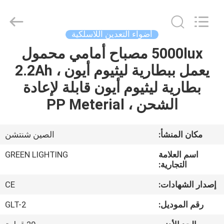
2017
-
2026
GREEN
LIGHTING
أضواء التعدين اللاسلكية
TECHNOLOGY
CO.,LTD.
5000lux مصباح أمامي محمول
الصفحة
All
Rights
Reserved.
يعمل ببطارية ليثيوم أيون ، 2.2Ah
الرئيسية
Developed
by
بطارية ليثيوم أيون قابلة لإعادة
ECER
منتجات
الشحن ، PP Meterial
معلومات
مكان المنشأ:
الصين شنتشن
عنا
اسم العلامة
GREEN LIGHTING
التجارية:
جولة
إصدار الشهادات:
CE
في
رقم الموديل:
GLT-2
المعمل