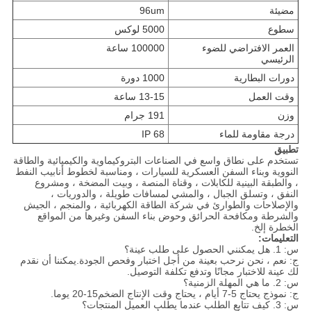
مضيئة
96um
سطوع
5000 لوكس
العمر الافتراضي للضوء
100000 ساعة
الرئيسي
دورات البطارية
1000 دورة
وقت العمل
13-15 ساعة
وزن
191 جرام
درجة مقاومة للماء
IP 68
تطبيق
تستخدم على نطاق واسع في الصناعات البتروكيماوية والكيميائية والطاقة
النووية وبناء السفن العسكرية للسيارات ، ومناسبة لخطوط أنابيب النفط
، والطبقة البينية للكابلات ، وقناة المنصة ، وبيت المضخة ، ومشروع
النفق ، وتسلق الجبال ، والمشي لمسافات طويلة ، والدوريات ،
والإصلاحات والطوارئ في شركة الطاقة الكهربائية ، والمنجم ، الجيش
والشرطة ومكافحة الحرائق وحوض بناء السفن وغيرها من المواقع
الخطرة إلخ.
التعليمات:
س: 1. هل يمكنني الحصول على طلب عينة؟
ج: نعم ، نحن نرحب بعينة من أجل اختبار وفحص الجودة.يمكننا أن نقدم
لك عينة للاختبار مجانًا وتدفع تكلفة التوصيل.
س: 2. ما هي المهلة الزمنية؟
ج: نموذج يحتاج 5-7 أيام ، يحتاج وقت الإنتاج الضخم15-20 يوما.
س: 3. كيف تتابع الطلب عندما يطلب العميل المنتجات؟