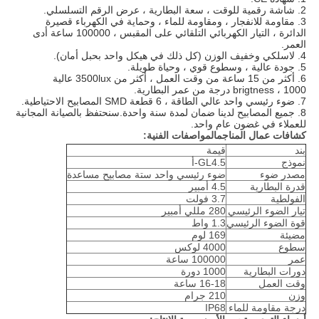
2. شاشة رقمية للوقت ، سعة البطارية ، عرض الرقم التسلسلي.
3. مقاومة للانفجار ، ومقاومة للماء ، وحماية في الكهرباء قصيرة
الدائرة ، التيار الكهربائي التلقائي على المقبس ، 100000 ساعة أدى
العمر.
4. لاسلكي وخفيف الوزن (كل ذلك في هيكل واحد بحبل أمان).
5. جودة عالية ، وسطوع قوي ، وحياة طويلة.
6. أكثر من 15 ساعة من وقت العمل ، أكثر من 3500lux عالية
brigtness ، 1000 درجة من عمر البطارية.
7. ضوء رئيسي واحد عالي الطاقة ، 6 قطعة SMD المصابيح الاحتياطية.
8. جميع المصابيح لدينا ضمان لمدة سنة واحدة.سنحتفظ بالصيانة المجانية
للعملاء في غضون عام واحد.
كشافات عمال المناجم
المواصفات الفنية:
بند
قيمة
نموذج
GL4.5-أ
مصدر ضوء
ضوء رئيسي واحد ستة مصابيح مساعدة
قدرة البطارية
4.5 أمبير
الفولطية
3.7 فولت
تيار الضوء الرئيسي
280 مللي أمبير
قوة الضوء الرئيسي
1.3 واط
مضيئة
169 لوم
سطوع
4000 لوكس
عمر
100000 ساعة
دورات البطارية
1000 دورة
وقت العمل
16-18 ساعة
وزن
210 جرام
درجة مقاومة للماء
IP68