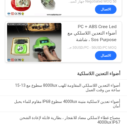
Negotiated MOQ:50 جهاز كمبيوتر شخصى
الاتصال
PC + ABS Cree Led
أضواء التعدين اللاسلكي مع
Sos Purpose ، شاشة
OLED
30USD/PC - 50USD/PC MOQ:حاسب شخصي 1
الاتصال
أضواء التعدين اللاسلكية
أضواء التعدين اللاسلكي المقاومة للهب 8000lux سطوع مع 13-15
ساعة من وقت العمل
أضواء تعدين لاسلكية متينة 4000lux سطوع IP68 مقاوم للماء بحبل
أمان
مصباح غطاء لاسلكي مضاد للانفجار ، بطارية قابلة لإعادة الشحن
4000lux IP67