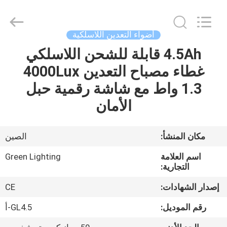
2017
-
2026
GREEN
LIGHTING
أضواء التعدين اللاسلكية
TECHNOLOGY
CO.,LTD.
4.5Ah قابلة للشحن اللاسلكي
الصفحة
All
Rights
Reserved.
غطاء مصباح التعدين 4000Lux
الرئيسية
Developed
by
1.3 واط مع شاشة رقمية حبل
ECER
منتجات
الأمان
معلومات
مكان المنشأ:
الصين
عنا
اسم العلامة
Green Lighting
التجارية:
جولة
إصدار الشهادات:
CE
في
رقم الموديل:
GL4.5-أ
المعمل