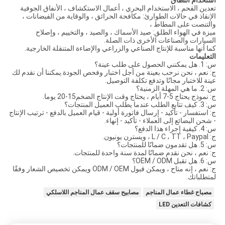
تعدين الفحم ، الاستخدام البحري ، أعمال الاستكشاف ، الأنفاق الجوفية
الإنقاذ في حالات الطوارئ: مكافحة الحرائق ، والوقاية من الفيضانات ،
والتنصت على المطاط ،
ميزة في الهواء الطلق: صيد الأسماك ، والصيد ، والتخييم ، وإصلاح
السيارات والصناعات الأخرى ذات الصلة.
كما أنها مناسبة للإنتاج الصناعي والزراعي والإضاءة المتنقلة الخارجية.
التعليمات
س: 1. هل يمكنني الحصول على طلب عينة؟
ج: نعم ، نحن نرحب بعينة من أجل اختبار وفحص الجودة.يمكننا أن نقدم لك
عينة للاختبار مجانًا وتدفع تكلفة التوصيل.
س: 2. ما هي المهلة الزمنية؟
ج: نموذج يحتاج 5-7 أيام ، يحتاج وقت الإنتاج الضخم15-20 يوما.
س: 3. كيف تتابع الطلب عندما يطلب العميل المنتجات؟
ج: استفسار - تأكيد - إرسال فاتورة أولية - قيام العميل بالدفع - ترتيب الإنتاج
- شحن البضائع إلى العملاء - تأكيد - إنهاء.
س: 4. كيفية إجراء هذا الدفع؟
ج: L / C ، TT ، Paypal ، ويسترن يونيون.
س: 5. هل تقدمون ضمانًا للمنتجات؟
ج: نعم ، نحن نقدم ضمانًا لمدة سنة واحدة للمنتجات.
س: 6. هل تقبل OEM / ODM؟
ج: نعم ، إنه متاح ، ويمكن قبول ODM / OEM ويمكن تخصيص الشعار وفقًا
لمتطلباتك.
مصباح غطاء عمال المناجم
مصابيح سقف عمال المناجم اللاسلكي
كشافات التعدين LED