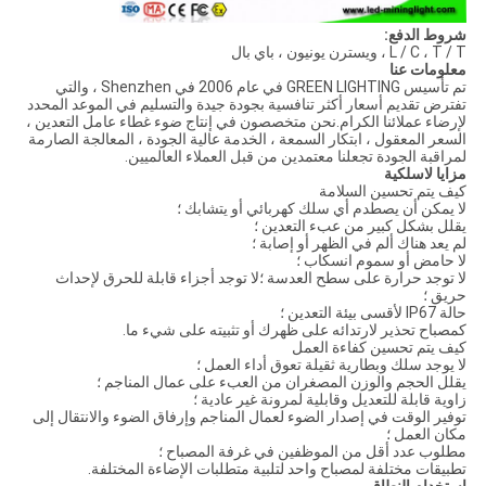
شروط الدفع:
L / C ، T / T ، ويسترن يونيون ، باي بال
معلومات عنا
تم تأسيس GREEN LIGHTING في عام 2006 في Shenzhen ، والتي
تفترض تقديم أسعار أكثر تنافسية بجودة جيدة والتسليم في الموعد المحدد
لإرضاء عملائنا الكرام.نحن متخصصون في إنتاج ضوء غطاء عامل التعدين ،
السعر المعقول ، ابتكار السمعة ، الخدمة عالية الجودة ، المعالجة الصارمة
لمراقبة الجودة تجعلنا معتمدين من قبل العملاء العالميين.
مزايا لاسلكية
كيف يتم تحسين السلامة
لا يمكن أن يصطدم أي سلك كهربائي أو يتشابك ؛
يقلل بشكل كبير من عبء التعدين ؛
لم يعد هناك ألم في الظهر أو إصابة ؛
لا حامض أو سموم انسكاب ؛
لا توجد حرارة على سطح العدسة ؛لا توجد أجزاء قابلة للحرق لإحداث
حريق ؛
حالة IP67 لأقسى بيئة التعدين ؛
كمصباح تحذير لارتدائه على ظهرك أو تثبيته على شيء ما.
كيف يتم تحسين كفاءة العمل
لا يوجد سلك وبطارية ثقيلة تعوق أداء العمل ؛
يقلل الحجم والوزن المصغران من العبء على عمال المناجم ؛
زاوية قابلة للتعديل وقابلية لمرونة غير عادية ؛
توفير الوقت في إصدار الضوء لعمال المناجم وإرفاق الضوء والانتقال إلى
مكان العمل ؛
مطلوب عدد أقل من الموظفين في غرفة المصباح ؛
تطبيقات مختلفة لمصباح واحد لتلبية متطلبات الإضاءة المختلفة.
استخدام النطاق