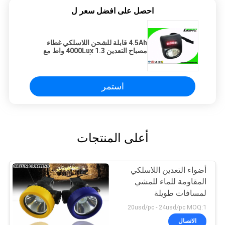
احصل على افضل سعر ل
4.5Ah قابلة للشحن اللاسلكي غطاء
مصباح التعدين 4000Lux 1.3 واط مع
شاشة رقمية حبل الأمان
استمر
أعلى المنتجات
أضواء التعدين اللاسلكي
المقاومة للماء للمشي
لمسافات طويلة
20usd/pc - 24usd/pc MOQ:1
الاتصال