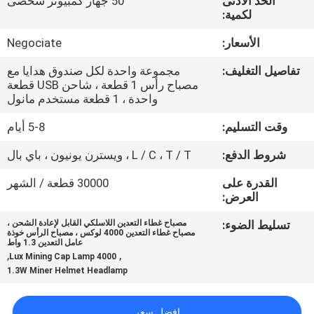
الحد الأدنى
50 جهاز كمبيوتر شخصى
لكمية:
مراقبة
الأسعار:
Negociate
الجودة
تفاصيل التغليف:
مجموعة واحدة لكل صندوق هدايا مع
مصباح رأس 1 قطعة ، شاحن USB قطعة
اتصل
واحدة ، 1 قطعة مستخدم مانول
بنا
وقت التسليم:
5-8 أيام
شروط الدفع:
L / C ، T / T ، ويسترن يونيون ، باي بال
اطلب
القدرة على
30000 قطعة / الشهر
اقتباس
العرض:
تسليط الضوء:
مصباح غطاء التعدين اللاسلكي القابل لإعادة الشحن ،
مصباح غطاء التعدين 4000 لوكس ، مصباح الرأس خوذة
خريطة
عامل التعدين 1.3 واط
,
,
4000 Lux Mining Cap Lamp
الموقع
1.3W Miner Helmet Headlamp
PRIVACY
افضل سعر