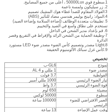
1.
سطوع قوي 50000Lux ، أعلى من جميع المصابيح.
2. زر سيليكون ولمسة ناعمة
3.
الفولاذ المقاوم للصدأ غطاء هوك المشبك تصميم
4.
المواد: راتينج بوليمر هندسي مضاد للتأثير (ABS)
5. تطبيقات متعددة الوظائف (إضاءة السلامة وإضاءة الصيد)
تستخدم على نطاق واسع في الصيد والتخييم.
6. قم بإعداد مدير الشحن في الداخل
7-وظيفة الحماية من الشحن الزائد والإفراط في التفريغ وقصر
الدائرة
8.Light مصدر وتصميم كأس الضوء مصدر ضوء LED مستورد
9.كأس غزل سبائك الألومنيوم الخفيفة
تخصيص
نموذج
GL6-ب
مصدر ضوء
1 مللي و 4 AL
الفولطية
3.7 فولت
تيار الضوء الرئيسي
1000 مللي أمبير
قوة الضوء الرئيسي
3.7 واط
مضيئة
650 لوم
سطوع
50000 لوكس
العمر الافتراضي للضوء
100000 ساعة
الرئيسي
وقت عمل الإضاءة
13 ساعة