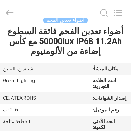
2017
-
2026
GREEN
LIGHTING
أضواء تعدين الفحم
TECHNOLOGY
CO.,LTD.
All
أضواء تعدين الفحم فائقة السطوع
الصفحة
Rights
Reserved.
50000lux IP68 11.2Ah مع كأس
الرئيسية
Developed
by
ECER
إضاءة من الألومنيوم
منتجات
مكان المنشأ:
شنتشن، الصين
معلومات
اسم العلامة
Green Lighting
عنا
التجارية:
إصدار الشهادات:
CE, ATEX,ROHS
جولة
رقم الموديل:
GL6-ب
في
الحد الأدنى
1 قطعة متاحة
المعمل
لكمية: