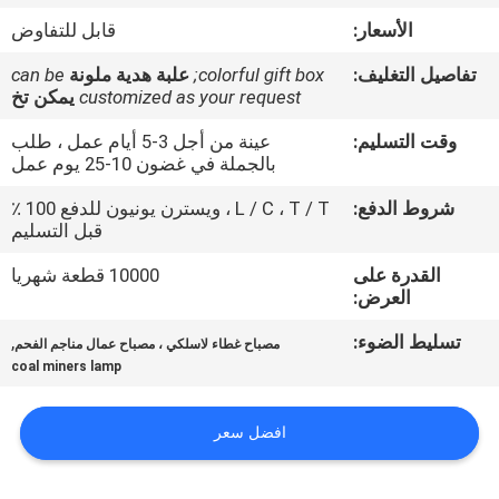
الأسعار:
قابل للتفاوض
مراقبة
تفاصيل التغليف:
colorful gift box;
علبة هدية ملونة
can be
الجودة
customized as your request
يمكن تخ
وقت التسليم:
عينة من أجل 3-5 أيام عمل ، طلب
اتصل
بالجملة في غضون 10-25 يوم عمل
بنا
شروط الدفع:
L / C ، T / T ، ويسترن يونيون للدفع 100 ٪
قبل التسليم
اطلب
القدرة على
10000 قطعة شهريا
العرض:
اقتباس
تسليط الضوء:
,
مصباح غطاء لاسلكي ، مصباح عمال مناجم الفحم
coal miners lamp
خريطة
الموقع
افضل سعر
PRIVACY