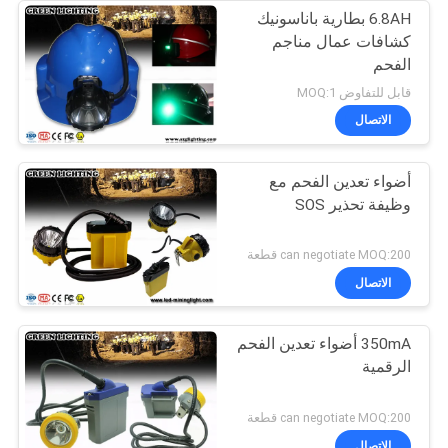
6.8AH بطارية باناسونيك
كشافات عمال مناجم
الفحم
قابل للتفاوض MOQ:1
الاتصال
أضواء تعدين الفحم مع
وظيفة تحذير SOS
can negotiate MOQ:200 قطعة
الاتصال
350mA أضواء تعدين الفحم
الرقمية
can negotiate MOQ:200 قطعة
الاتصال