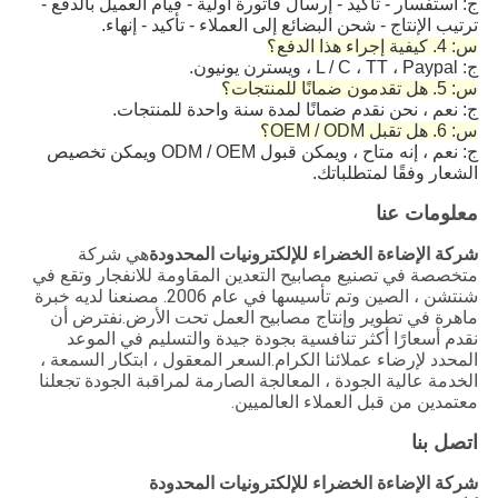
ج: استفسار - تأكيد - إرسال فاتورة أولية - قيام العميل بالدفع -
ترتيب الإنتاج - شحن البضائع إلى العملاء - تأكيد - إنهاء.
س: 4. كيفية إجراء هذا الدفع؟
ج: L / C ، TT ، Paypal ، ويسترن يونيون.
س: 5. هل تقدمون ضمانًا للمنتجات؟
ج: نعم ، نحن نقدم ضمانًا لمدة سنة واحدة للمنتجات.
س: 6. هل تقبل OEM / ODM؟
ج: نعم ، إنه متاح ، ويمكن قبول ODM / OEM ويمكن تخصيص
الشعار وفقًا لمتطلباتك.
معلومات عنا
شركة الإضاءة الخضراء للإلكترونيات المحدودة
هي شركة
متخصصة في تصنيع مصابيح التعدين المقاومة للانفجار وتقع في
شنتشن ، الصين وتم تأسيسها في عام 2006. مصنعنا لديه خبرة
ماهرة في تطوير وإنتاج مصابيح العمل تحت الأرض.نفترض أن
نقدم أسعارًا أكثر تنافسية بجودة جيدة والتسليم في الموعد
المحدد لإرضاء عملائنا الكرام.السعر المعقول ، ابتكار السمعة ،
الخدمة عالية الجودة ، المعالجة الصارمة لمراقبة الجودة تجعلنا
معتمدين من قبل العملاء العالميين.
اتصل بنا
شركة الإضاءة الخضراء للإلكترونيات المحدودة